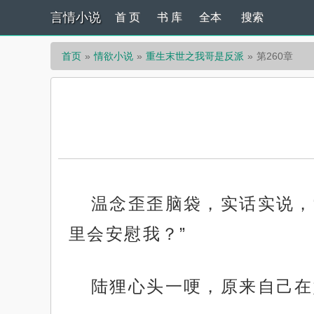
言情小说
首 页
书 库
全本
搜索
首页
情欲小说
重生末世之我哥是反派
第260章
温念歪歪脑袋，实话实说，
里会安慰我？”
陆狸心头一哽，原来自己在