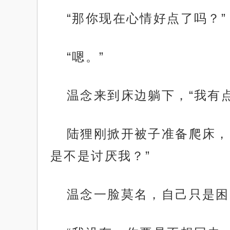
“那你现在心情好点了吗？”
“嗯。”
温念来到床边躺下，“我有
陆狸刚掀开被子准备爬床，
是不是讨厌我？”
温念一脸莫名，自己只是困