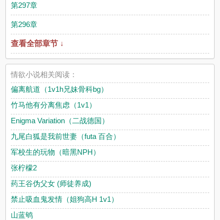
第297章
第296章
查看全部章节 ↓
情欲小说相关阅读：
偏离航道（1v1h兄妹骨科bg）
竹马他有分离焦虑（1v1）
Enigma Variation（二战德国）
九尾白狐是我前世妻（futa 百合）
军校生的玩物（暗黑NPH）
张柠檬2
药王谷伪父女 (师徒养成)
禁止吸血鬼发情（姐狗高H 1v1）
山蓝鸲