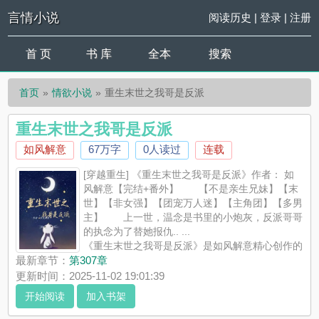
言情小说
阅读历史
|
登录
|
注册
首 页
书 库
全本
搜索
首页
情欲小说
重生末世之我哥是反派
重生末世之我哥是反派
如风解意
67万字
0人读过
连载
[穿越重生] 《重生末世之我哥是反派》作者： 如
风解意【完结+番外】 【不是亲生兄妹】【末
世】【非女强】【团宠万人迷】【主角团】【多男
主】 上一世，温念是书里的小炮灰，反派哥哥
的执念为了替她报仇.. ...
《重生末世之我哥是反派》是如风解意精心创作的
情欲小说，言情小说实时更新重生末世之我哥是反派最新章节并
最新章节：
第307章
且提供无弹窗阅读，书友所发表的重生末世之我哥是反派评论，
更新时间：2025-11-02 19:01:39
并不代表言情小说赞同或者支持重生末世之我哥是反派读者的观
开始阅读
加入书架
点。