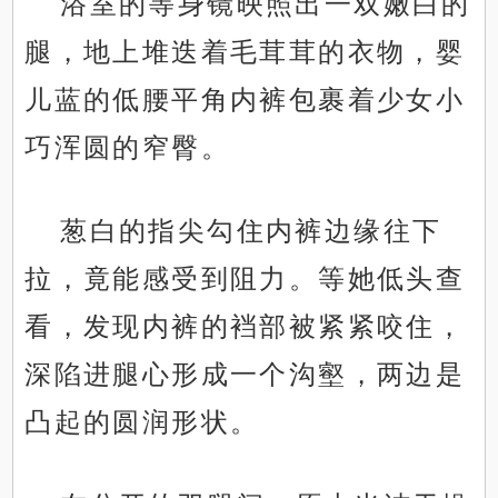
浴室的等身镜映照出一双嫩白的
腿，地上堆迭着毛茸茸的衣物，婴
儿蓝的低腰平角内裤包裹着少女小
巧浑圆的窄臀。
葱白的指尖勾住内裤边缘往下
拉，竟能感受到阻力。等她低头查
看，发现内裤的裆部被紧紧咬住，
深陷进腿心形成一个沟壑，两边是
凸起的圆润形状。