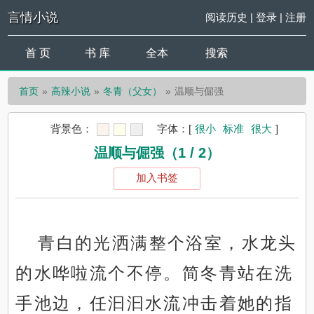
言情小说
阅读历史
|
登录
|
注册
首 页
书 库
全本
搜索
首页
高辣小说
冬青（父女）
温顺与倔强
背景色：
字体：
[
很小
标准
很大
]
温顺与倔强（1 / 2）
加入书签
青白的光洒满整个浴室，水龙头
的水哗啦流个不停。简冬青站在洗
手池边，任汩汩水流冲击着她的指