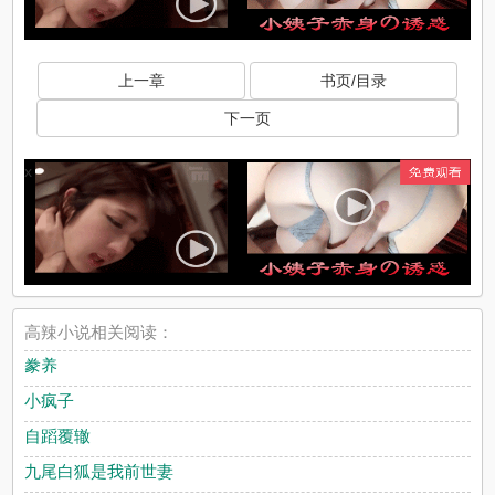
上一章
书页/目录
下一页
x
高辣小说相关阅读：
豢养
小疯子
自蹈覆辙
九尾白狐是我前世妻