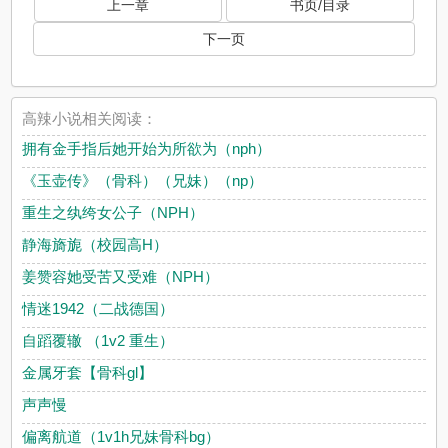
上一章
书页/目录
下一页
高辣小说相关阅读：
拥有金手指后她开始为所欲为（nph）
《玉壶传》（骨科）（兄妹）（np）
重生之纨绔女公子（NPH）
静海旖旎（校园高H）
姜赞容她受苦又受难（NPH）
情迷1942（二战德国）
自蹈覆辙 （1v2 重生）
金属牙套【骨科gl】
声声慢
偏离航道（1v1h兄妹骨科bg）