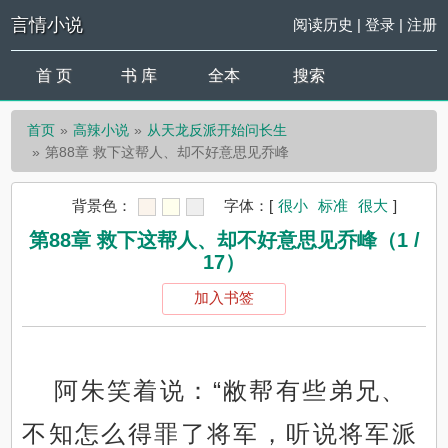
言情小说
阅读历史
|
登录
|
注册
首 页
书 库
全本
搜索
首页
高辣小说
从天龙反派开始问长生
第88章 救下这帮人、却不好意思见乔峰
背景色：
字体：
[
很小
标准
很大
]
第88章 救下这帮人、却不好意思见乔峰（1 /
17）
加入书签
阿朱笑着说：“敝帮有些弟兄、
不知怎么得罪了将军，听说将军派