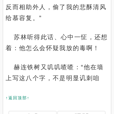
反而相助外人，偷了我的悲酥清风
给慕容复。”
苏林听得此话、心中一怔，还想
着：他怎么会怀疑我放的毒啊！
赫连铁树又叽叽喳喳：“他在墙
上写这八个字，不是明显讥刺咱
↑返回顶部↑