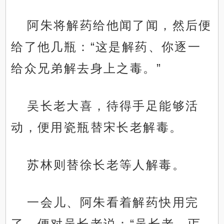
阿朱将解药给他闻了闻，然后便
给了他几瓶：“这是解药、你逐一
给众兄弟解去身上之毒。”
吴长老大喜，待得手足能够活
动，便用瓷瓶替宋长老解毒。
苏林则替徐长老等人解毒。
一会儿、阿朱看着解药快用完
了，便对吴长老说：“吴长老、丐