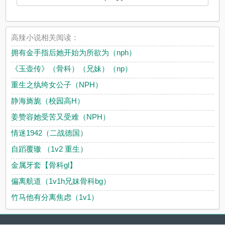
高辣小说相关阅读：
拥有金手指后她开始为所欲为（nph）
《玉壶传》（骨科）（兄妹）（np）
重生之纨绔女公子（NPH）
静海旖旎（校园高H）
姜赞容她受苦又受难（NPH）
情迷1942（二战德国）
自蹈覆辙 （1v2 重生）
金属牙套【骨科gl】
偏离航道（1v1h兄妹骨科bg）
竹马他有分离焦虑（1v1）