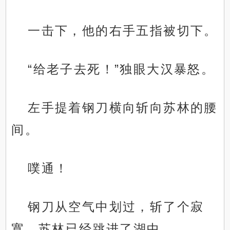
一击下，他的右手五指被切下。
“给老子去死！”独眼大汉暴怒。
左手提着钢刀横向斩向苏林的腰
间。
噗通！
钢刀从空气中划过，斩了个寂
寞，苏林已经跳进了湖中。