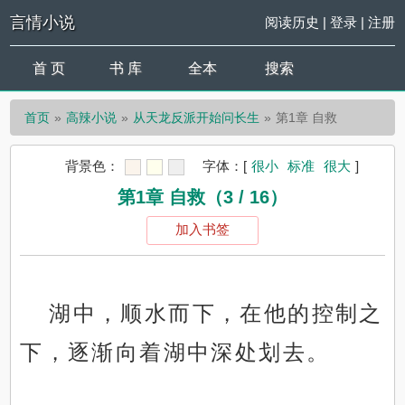
言情小说
阅读历史
|
登录
|
注册
首 页
书 库
全本
搜索
首页
高辣小说
从天龙反派开始问长生
第1章 自救
背景色：
字体：
[
很小
标准
很大
]
第1章 自救（3 / 16）
加入书签
湖中，顺水而下，在他的控制之
下，逐渐向着湖中深处划去。